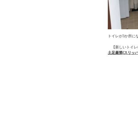
トイレが
3
か所に
【新しいトイレ
土足厳禁
(
スリッ