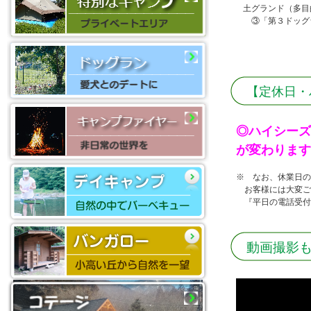
土グランド（多目
③「第３ドッグラ
【定休日・
◎ハイシーズ
が変わります
※ なお、休業日
お客様には大変ご
『平日の電話受付
動画撮影